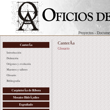
Proyectos
-
Documen
CanterÃ­a
CanterÃ­a
Glosario
Introducción
Definición
Orígenes y evolución
Maestros y talleres
Glosario
Bibliografía
CarpinterÃ­a de Ribera
Mosaico HidrÃ¡ulico
Esgrafiado