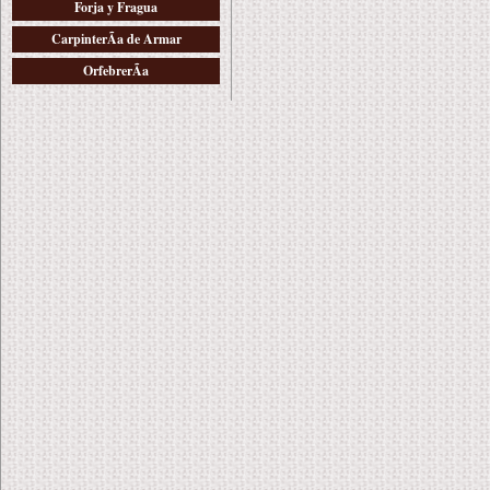
Forja y Fragua
CarpinterÃ­a de Armar
OrfebrerÃ­a