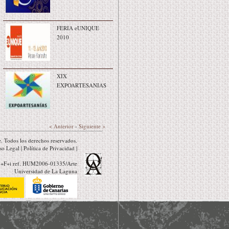
FERIA eUNIQUE
2010
XIX
EXPOARTESANIAS
< Anterior
-
Siguiente >
. Todos los derechos reservados.
so Legal
|
Política de Privacidad
|
 I+F+i ref. HUM2006-01335/Arte
Universidad de La Laguna