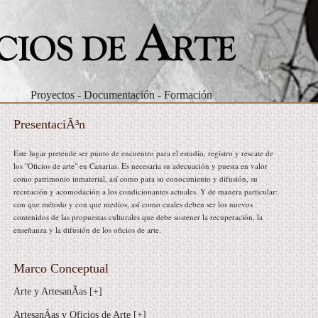
Proyectos
-
Documentación
-
Formación
PresentaciÃ³n
Este lugar pretende ser punto de encuentro para el estudio, registro y rescate de
los "Oficios de arte" en Canarias. Es necesaria su adecuación y puesta en valor
como patrimonio inmaterial, así como para su conocimiento y difusión, su
recreación y acomodación a los condicionantes actuales. Y de manera particular:
con que método y con que medios, así como cuales deben ser los nuevos
contenidos de las propuestas culturales que debe sostener la recuperación, la
enseñanza y la difusión de los oficios de arte.
Marco Conceptual
Arte y ArtesanÃ­as [+]
ArtesanÃ­as y Oficios de Arte [+]